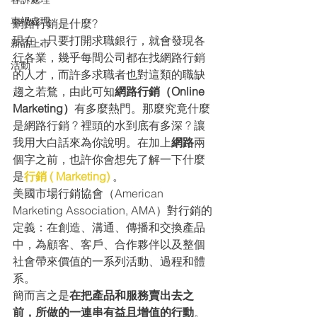
車禍處理
網路行銷是什麼?
現在，只要打開求職銀行，就會發現各
新品上市
行各業，幾乎每間公司都在找網路行銷
活動
的人才，而許多求職者也對這類的職缺
趨之若鶩，由此可知
網路行銷（Online 
Marketing）
有多麼熱門。那麼究竟什麼
是網路行銷 ? 裡頭的水到底有多深 ? 讓
我用大白話來為你說明。在加上
網路
兩
個字之前，也許你會想先了解一下什麼
是
行銷 ( Marketing)
。
美國市場行銷協會（American 
Marketing Association, AMA）對行銷的
定義：在創造、溝通、傳播和交換產品
中，為顧客、客戶、合作夥伴以及整個
社會帶來價值的一系列活動、過程和體
系。
簡而言之是
在把產品和服務賣出去之
前，所做的一連串有益且增值的行動
。