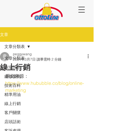
文章
文章分類表
peggywang
文章分類表
2024年3月7日
讀畢需時 2 分鐘
線上行銷
市場訊息
原文來源：
維修案例
https://www.hububble.co/blog/online-
技術百科
marketing
精準用油
線上行銷
客戶關懷
店頭話術
客訴處理