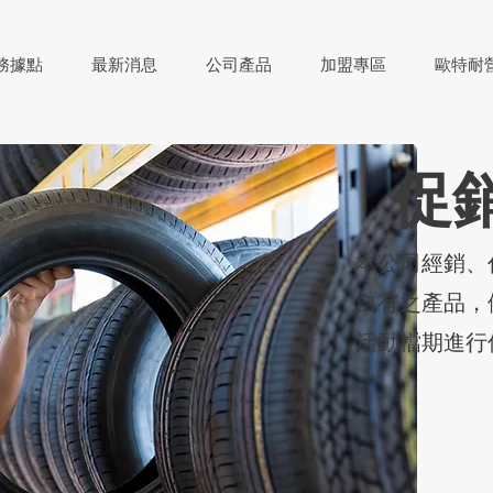
務據點
最新消息
公司產品
加盟專區
歐特耐
​促
​本公司經銷
自有之產品，
活動檔期進行