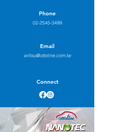
Phone
02-2545-3499
Email
willsu@ottoline.com.tw
Connect