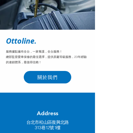
Ottoline.
服務據點遍布全台，一家養護，全台服務！
​總部監督愛車保修的最佳選擇，提供原廠等級服務，23年經驗
的連鎖體系，最值得信賴！
關於我們
Address
台北市松山區復興北路
313巷12號1樓