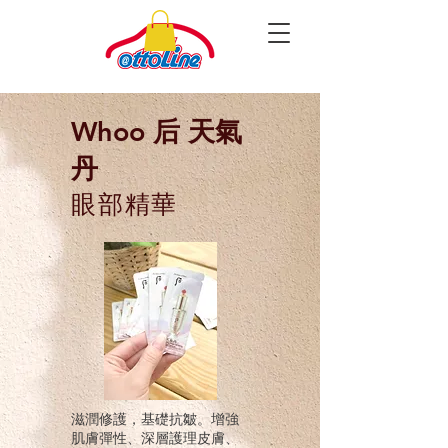
Whoo 后 天氣
丹
眼部精華
滋潤修護，基礎抗皺。增強
肌膚彈性、深層護理皮膚、