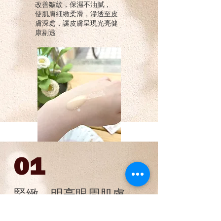
改善皺紋，保濕不油膩，
使肌膚細緻柔滑，滲透至皮
膚深處，讓皮膚呈現光亮健
康剔透
01
緊緻、明亮眼周肌膚