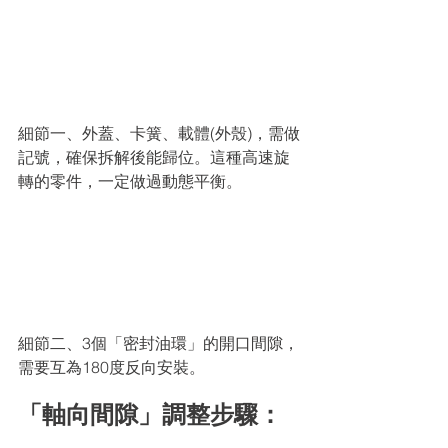
細節一、外蓋、卡簧、載體(外殼)，需做
記號，確保拆解後能歸位。
這種高速旋
轉的零件，一定做過動態平衡。
細節二、3個「密封油環」的開口間隙，
需要互為180度反向安裝。
「軸向間隙」調整步驟：