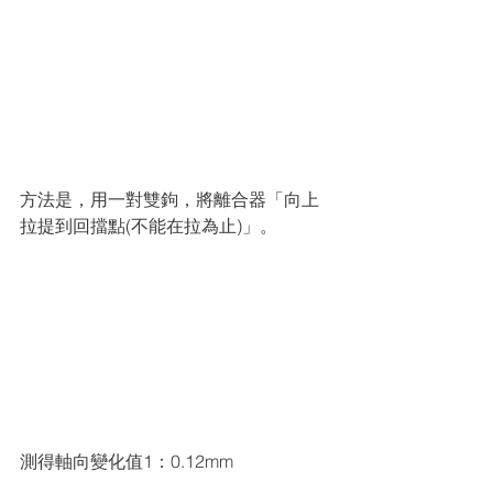
方法是，用一對雙鉤，將離合器「向上
拉提到回擋點(不能在拉為止)」。
測得軸向變化值1：0.12mm