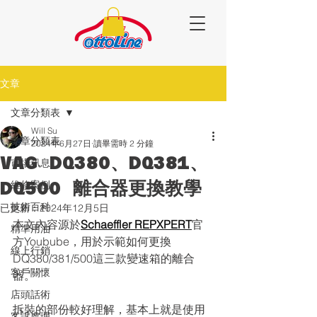
文章
文章分類表
Will Su
文章分類表
2024年6月27日
讀畢需時 2 分鐘
VAG DQ380、DQ381、
市場訊息
DQ500 離合器更換教學
維修案例
技術百科
已更新：
2024年12月5日
本文內容源於
Schaeffler REPXPERT
官
精準用油
方Youbube，用於示範如何更換
線上行銷
DQ380/381/500這三款變速箱的離合
客戶關懷
器。
店頭話術
拆裝的部份較好理解，基本上就是使用
客訴處理