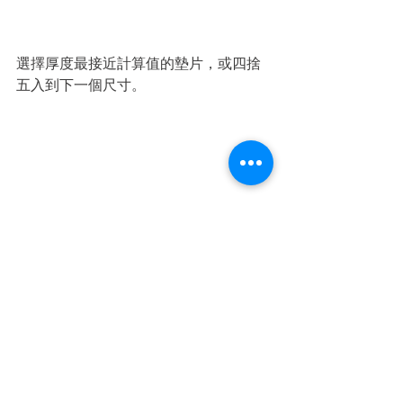
選擇厚度最接近計算值的墊片，或四捨
五入到下一個尺寸。
(左圖)更換計算好的新墊片。                    
 (右圖)用原本的卡簧固定。