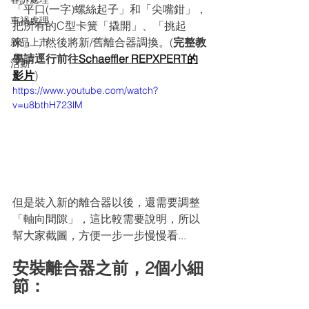
「平口(一字)螺絲起子」和「尖嘴鉗」，
車禍處理
把所有的C型卡簧「撬開」、「挑起
來」，然後將新/舊離合器調換。(
完整教
新品上市
學請逕行前往
Schaeffler REPXPERT
的
活動
影片
)
https://www.youtube.com/watch?
v=u8bthH723lM
但是裝入新的離合器以後，還需要調整
「軸向間隙」，這比較需要說明，所以
幫大家截圖，方便一步一步慢慢看...
安裝離合器之前，2個小細
節：