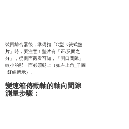
裝回離合器後，準備扣「C型卡簧式墊
片」時，要注意！墊片有「正/反面之
分」，從側面觀看可知，「開口間隙」
較小的那一面必須朝上（如左上角_子圖
_紅線所示）。
變速箱傳動軸的軸向間隙
測量步驟：