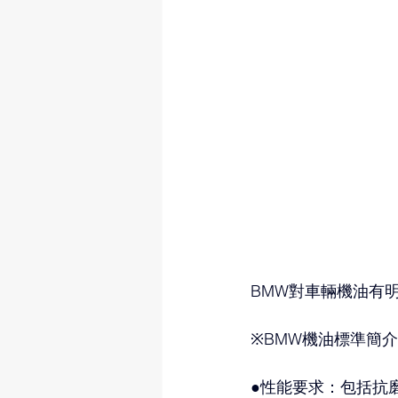
BMW對車輛機油有
※BMW機油標準簡
●性能要求：包括抗