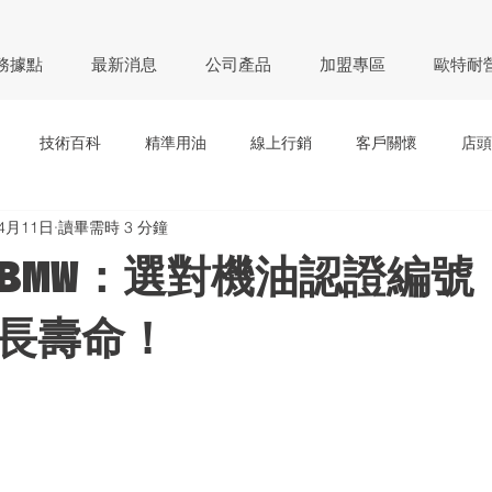
務據點
最新消息
公司產品
加盟專區
歐特耐
技術百科
精準用油
線上行銷
客戶關懷
店頭
4月11日
讀畢需時 3 分鐘
BMW：選對機油認證編號
長壽命！