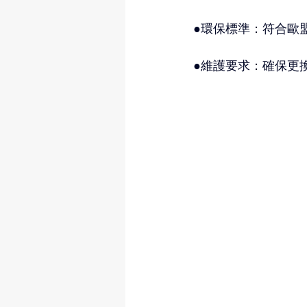
●環保標準：符合歐
●維護要求：確保更