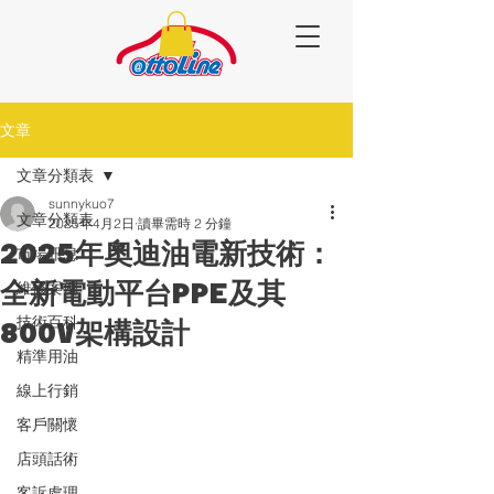
文章
文章分類表
sunnykuo7
文章分類表
2025年4月2日
讀畢需時 2 分鐘
2025年奧迪油電新技術：
市場訊息
全新電動平台PPE及其
維修案例
技術百科
800V架構設計
精準用油
線上行銷
客戶關懷
店頭話術
客訴處理