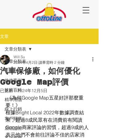
文章
文章分類表
Will Su
文章分類表
2024年4月2日
讀畢需時 2 分鐘
汽車保修廠，如何優化
市場訊息
Google Map評價
維修案例
技術百科
已更新：
2024年12月5日
 《為何Google Map五星好評那麼重
精準用油
要！》
線上行銷
根據Bright Local 2022年數據調查結
客戶關懷
果，超過8成民眾有在消費前有閱讀
Google商家評論的習慣，超過9成的人
店頭話術
表示他們不會前往評論不佳的店家消
客訴處理