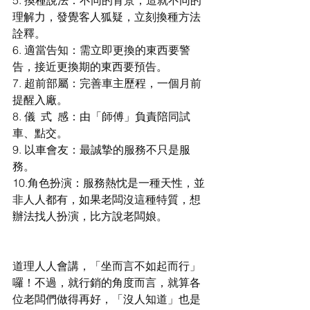
理解力，發覺客人狐疑，立刻換種方法
詮釋。
6. 適當告知：需立即更換的東西要警
告，接近更換期的東西要預告。
7. 超前部屬：完善車主歷程，一個月前
提醒入廠。
8. 儀  式  感：由「師傅」負責陪同試
車、點交。
9. 以車會友：最誠摯的服務不只是服
務。
10.角色扮演：服務熱忱是一種天性，並
非人人都有，如果老闆沒這種特質，想
辦法找人扮演，比方說老闆娘。
道理人人會講，「坐而言不如起而行」
囉！不過，就行銷的角度而言，就算各
位老闆們做得再好，「沒人知道」也是