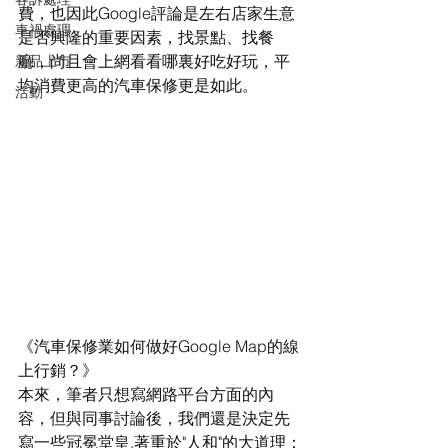
費，也因此Google評論是左右店家生意
車禍處理
是否興隆的重要因素，找景點、找餐
廳，尚且會上網看看哪裏好吃好玩，平
新品上市
均消費更高的汽車保修更是如此。
活動
《汽車保修業如何做好Google Map的線
上行銷？》
本來，筆者只想寫網路平台方面的內
容，但與同事討論後，我們還是決定先
寫一些冠冕堂皇,著重於"人和"的大道理：