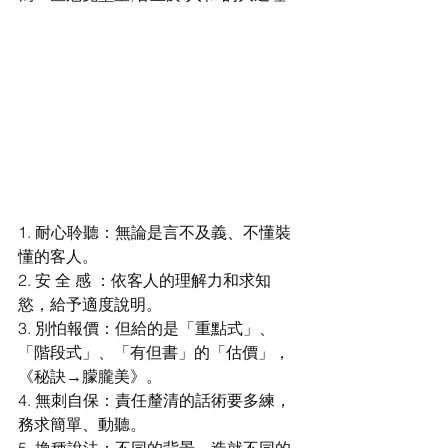
1. 耐心聆聽：無論是言不及義、不懂裝
懂的客人。
2. 安 全 感 ：依客人的理解力和求知
慾，給予適度說明。
3. 別怕報價：但給的是「重點式」、
「階段式」、「有但書」的「估價」，
《秘訣→朦朧美》。
4. 無刺自保：責任釐清的話術要多練，
務求簡單、動聽。
5. 換種說法：不同的背景，造就不同的