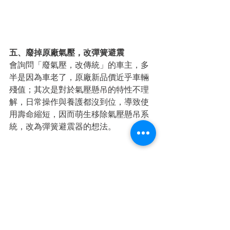
五、廢掉原廠氣壓，改彈簧避震
會詢問「廢氣壓，改傳統」的車主，多
半是因為車老了，原廠新品價近乎車輛
殘值；其次是對於氣壓懸吊的特性不理
解，日常操作與養護都沒到位，導致使
用壽命縮短，因而萌生移除氣壓懸吊系
統，改為彈簧避震器的想法。
其實移除氣壓避震並不難，拆裝方式跟
彈簧避震器一模一樣，只要懸吊角度重
新定位，底盤方面沒什麼後遺症。但一
些連桿、李仔串之類的小零件，在氣壓