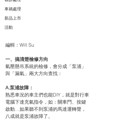
車禍處理
新品上市
活動
編輯：Will Su
一、搞清楚檢修方向
氣壓懸吊系統的檢修，會分成「泵浦」
與「漏氣」兩大方向查找：
A.泵浦故障：
熟悉車況的車主們也能DIY，就是對行車
電腦下達充氣指令，如：關車門、按鍵
啟動…如果聽不到泵浦的馬達運轉聲，
八成就是泵浦故障了。