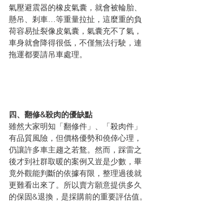
氣壓避震器的橡皮氣囊，就會被輪胎、
懸吊、剎車…等重量拉扯，這麼重的負
荷容易扯裂像皮氣囊，氣囊充不了氣，
車身就會降得很低，不僅無法行駛，連
拖運都要請吊車處理。
四、翻修&殺肉的優缺點
雖然大家明知「翻修件」、「殺肉件」
有品質風險，但價格優勢和僥倖心理，
仍讓許多車主趨之若鶩。然而，踩雷之
後才到社群取暖的案例又豈是少數，畢
竟外觀能判斷的依據有限，整理過後就
更難看出來了。所以賣方願意提供多久
的保固&退換，是採購前的重要評估值。