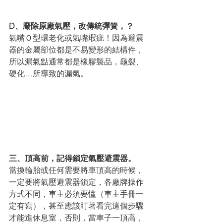
D、廢除原廠氣壓，改傳統彈簧，？
氣嘴Ｏ型環老化或氣嘴瑕疵！因為避震
器的金屬部位都是不易變形的結構件，
所以漏氣點通常都是橡膠製品，龜裂、
硬化…所導致的漏氣。
三、頂高前，記得鎖定氣壓避震器。
當換輪胎或任何需要將車頂高的時候，
一定要將氣壓避震器鎖定，各廠牌操作
方式不同，車主必須要懂（車主手冊一
定有寫），甚至應該盯著看完這個步驟
才能進休息室，否則，當車子一頂高，