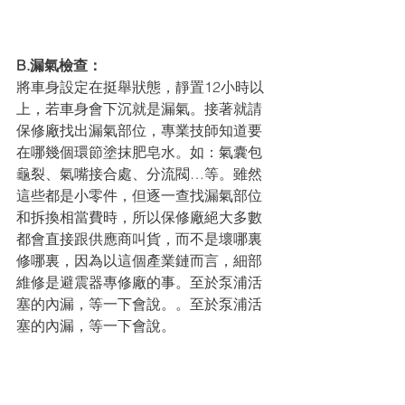
B.漏氣檢查：
將車身設定在挺舉狀態，靜置12小時以
上，若車身會下沉就是漏氣。接著就請
保修廠找出漏氣部位，專業技師知道要
在哪幾個環節塗抹肥皂水。如：氣囊包
龜裂、氣嘴接合處、分流閥…等。雖然
這些都是小零件，但逐一查找漏氣部位
和拆換相當費時，所以保修廠絕大多數
都會直接跟供應商叫貨，而不是壞哪裏
修哪裏，因為以這個產業鏈而言，細部
維修是避震器專修廠的事。至於泵浦活
塞的內漏，等一下會說。。至於泵浦活
塞的內漏，等一下會說。