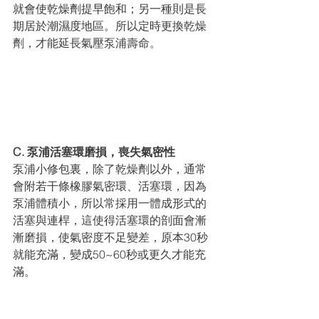
就會使乾燥劑提早飽和；另一種則是長
期居於潮濕度地區。
所以定時更換乾燥
劑，才能延長氣壓泵浦壽命。
C. 泵浦活塞環磨損，喪失氣密性
泵浦小修包裏，除了乾燥劑以外，通常
會附若干條橡膠氣密環、活塞環，因為
泵浦體積小，所以常採用一體成形式的
活塞與連桿，這使得活塞環的剖面會漸
漸磨損，使氣密度不足變差，原本30秒
就能充滿，變成50~60秒或更久才能充
滿。