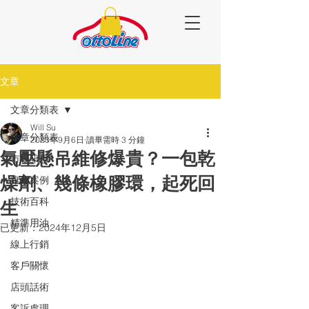
文章
文章分類表
Will Su
文章分類表
2023年9月6日
讀畢需時 3 分鐘
氣壓懸吊維修爆貴？一包乾
市場訊息
燥劑、幾條橡膠環，起死回
維修案例
技術百科
生
精準用油
已更新：
2024年12月5日
線上行銷
客戶關懷
店頭話術
客訴處理