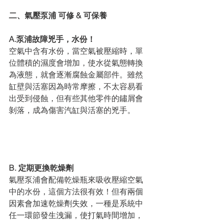
二、氣壓泵浦 可修 & 可保養
A.泵浦故障兇手，水份！
空氣中含有水份，當空氣被壓縮時，單
位體積的濕度會增加，使水從氣態轉換
為液態，就會逐漸腐蝕金屬部件。雖然
缸壁與活塞因為時常摩擦，不太容易看
出受到侵蝕，但有些其他零件的鏽屑會
剝落，成為傷害汽缸與活塞的兇手。
B. 定期更換乾燥劑
氣壓泵浦會配備乾燥瓶來吸收壓縮空氣
中的水份，這個方法很有效！但
有兩個
因素會加速乾燥劑失效，一種是系統中
任一環節發生洩漏，使打氣時間增加，