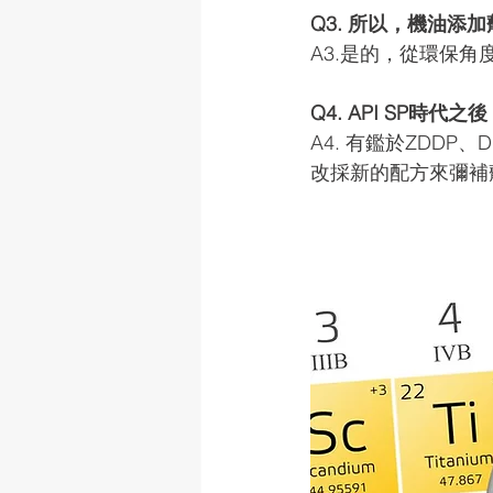
Q3. 所以，機油
A3.是的，從環保
Q4. API SP時
A4. 有鑑於ZDD
改採新的配方來彌補