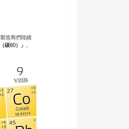
，製造商們陸續
（碳60）」
。