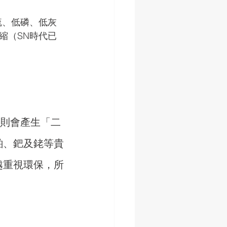
低硫、低磷、低灰
縮（SN時代已
時則會產生「二
鉑、鈀及銠等貴
越重視環保，所