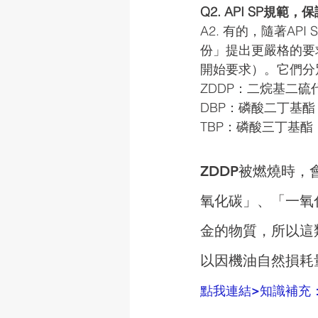
Q2. API SP規
A2. 有的，隨著AP
份」提出更嚴格的要
開始要求）。它們分
ZDDP：二烷基二硫代磷酸鋅
DBP：磷酸二丁基酯（di-
TBP：磷酸三丁基酯（tri-
ZDDP被燃燒時，
氧化碳」、「一氧
金的物質，所以這
以因機油自然損耗
點我連結>
知識補充