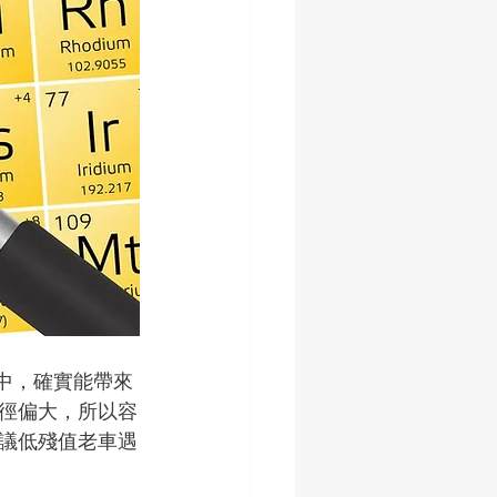
油中，確實能帶來
徑偏大，所以容
議低殘值老車遇