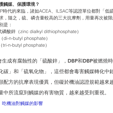
範，保護觸媒、保護環境？
I SP時代的來臨，諸如ACEA、ILSAC等認證單位都對「
求，隨之，硫、磷含量較高的三大抗摩劑，用量再次被限
別是：
（zinc dialkyl dithiophosphate）
n-butyl phosphate）
n-butyl phosphate）
會生成有腐蝕性的「硫酸鋅」，DBP和DBP被燃燒
化碳」和「硫氧化物」，這些都會毒害觸媒轉化中
類配方的抗摩表現優異，但礙於機油認證規範越來
量中所流竄到觸媒的有害物質，越來越受到重視。
：吃機油對觸媒的影響