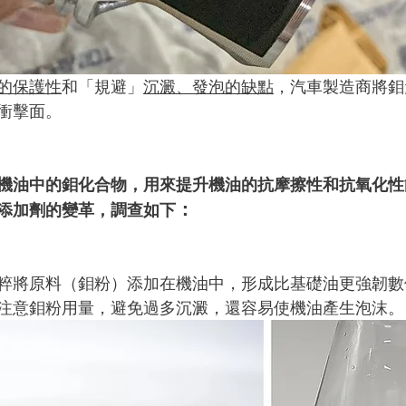
的保護性
和「規避」
沉澱、發泡的缺點
，汽車製造商將鉬
衝擊面。
機油中的鉬化合物，用來提升機油的抗摩擦性和抗氧化性
：
添加劑的變革，調查如下
粹將原料（鉬粉）添加在機油中，形成比基礎油更強韌數
注意鉬粉用量，避免過多沉澱，還容易使機油產生泡沫。