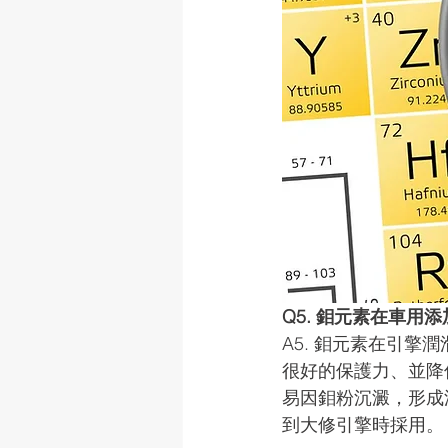
Q5. 鉬元素在車用
A5. 鉬元素在引
很好的保護力、並降
易因鉬粉沉澱，形成
到大修引擎時採用。