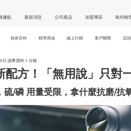
務據點
最新消息
公司產品
加盟專區
歐特耐
技術百科
精準用油
線上行銷
客戶關懷
店頭
18日
讀畢需時 4 分鐘
新配方！「無用說」只對
時代，硫/磷 用量受限，拿什麼抗磨/抗