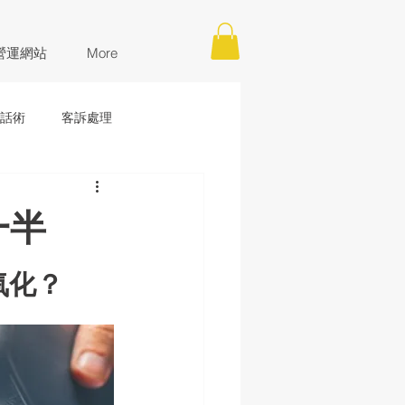
營運網站
More
話術
客訴處理
一半
氧化？