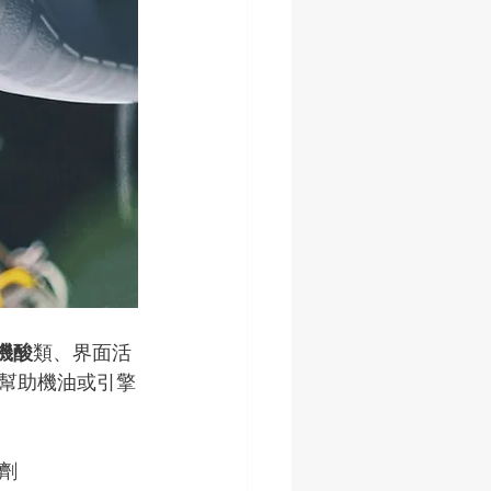
機酸
類、界面活
幫助機油或引擎
劑