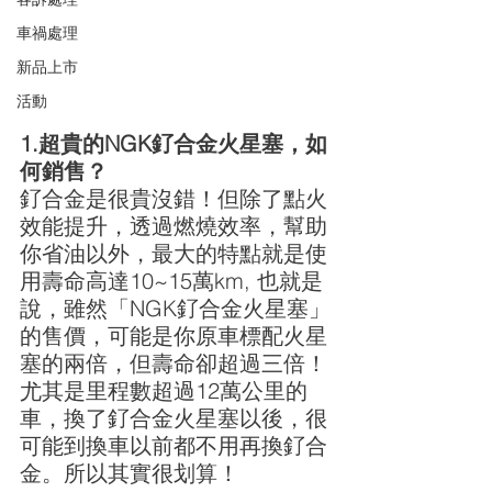
車禍處理
新品上市
活動
1.超貴的NGK釕合金火星塞，如
何銷售？
釕合金是很貴沒錯！但除了點火
效能提升，透過燃燒效率，幫助
你省油以外，最大的特點就是使
用壽命高達10~15萬km, 也就是
說，雖然「NGK釕合金火星塞」
的售價，可能是你原車標配火星
塞的兩倍，但壽命卻超過三倍！
尤其是里程數超過12萬公里的
車，換了釕合金火星塞以後，很
可能到換車以前都不用再換釕合
金。所以其實很划算！