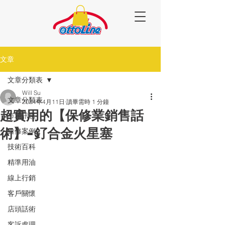
文章
文章分類表
Will Su
文章分類表
2024年4月11日
讀畢需時 1 分鐘
超實用的【保修業銷售話
市場訊息
術】-釕合金火星塞
維修案例
技術百科
精準用油
線上行銷
客戶關懷
店頭話術
客訴處理