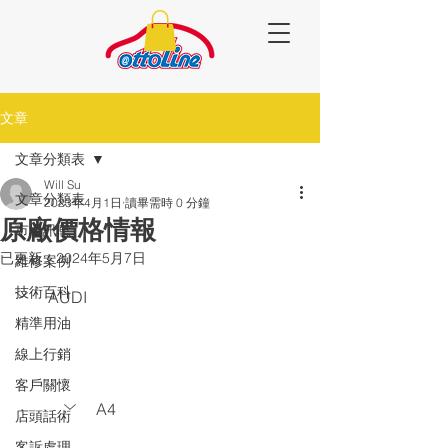
文章
文章分類表
Will Su
文章分類表
2023年4月1日
讀畢需時 0 分鐘
原廠價格情報
市場訊息
已更新：
2024年5月7日
維修案例
技術百科
AUDI
精準用油
線上行銷
客戶關懷
A4
店頭話術
客訴處理