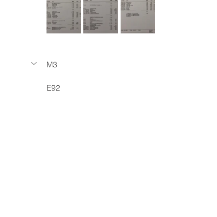
M3
E92