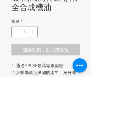
全合成機油
數量
*
連絡我們，以完成購買
1. 通過API SP最高等級認證
2. 大幅降低沉澱物的產生，充分達
到省油功效。
3.提供渦輪增壓系統和廢氣排放系統
完整的保護。
4.提供完整的油封保護，降低失油
率。
5.特別適合跑車、改裝及各種高溫、
高速之工況。
6.有效抑制低速預燃(LSPI)。