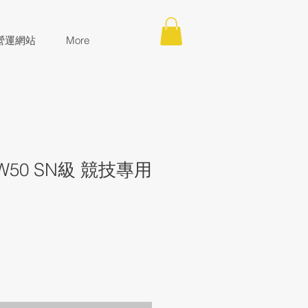
營運網站
More
5W50 SN級 競技專用