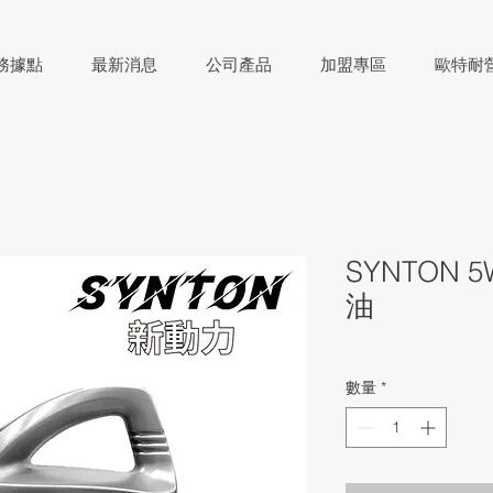
務據點
最新消息
公司產品
加盟專區
歐特耐
SYNTON 
油
數量
*