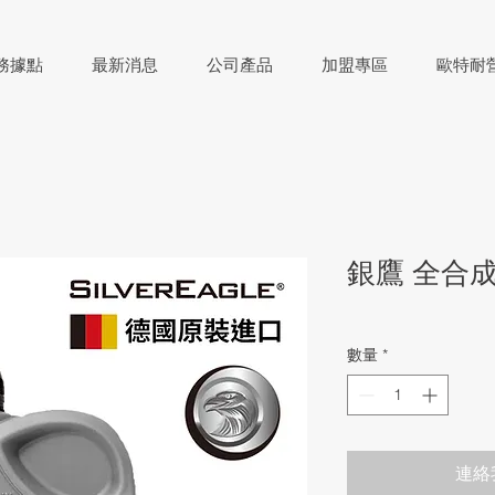
務據點
最新消息
公司產品
加盟專區
歐特耐
銀鷹 全合成C
數量
*
連絡