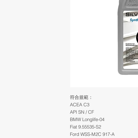
符合規範：
ACEA C3
API SN / CF
BMW Longlife-04
Fiat 9.55535-S2
Ford WSS-M2C 917-A