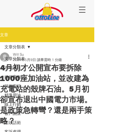
文章
文章分類表
Will Su
文章分類表
2024年5月9日
讀畢需時 1 分鐘
4月初才公開宣布要拆除
市場訊息
1000座加油站，並改建為
維修案例
技術百科
充電站的殼牌石油。5月初
精準用油
卻宣布退出中國電力市場。
線上行銷
是政策急轉彎？還是兩手策
客戶關懷
略？
店頭話術
客訴處理