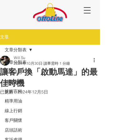
文章
文章分類表
Will Su
文章分類表
2024年10月30日
讀畢需時 1 分鐘
讓客戶換「啟動馬達」的最
市場訊息
佳時機
維修案例
技術百科
已更新：
2024年12月5日
精準用油
線上行銷
客戶關懷
店頭話術
客訴處理