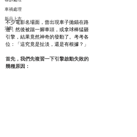
車禍處理
新品上市
不少電影名場面，曾出現車子拋錨在路
活動
邊，然後被踹一腳車頭，或拿球棒猛砸
引擎，結果竟然神奇的發動了。考考各
位：「這究竟是扯淡，還是有根據？」
首先，我們先複習一下引擎啟動失敗的
幾種原因：