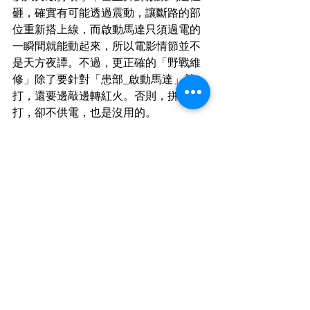
砸，確實有可能透過震動，讓斷路的部
位重新搭上線，而啟動馬達只須過電的
一瞬間就能動起來，所以電影情節並不
是天方夜譚。不過，更正確的「野戰維
修」除了要針對「患部_啟動馬達」敲
打，還要邊敲邊轉紅火。否則，拼命敲
打，卻不供電，也是沒用的。
維修案例
技術百科
查看全部
最新文章