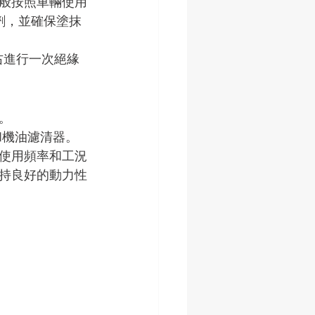
般按照車輛使用
滑劑，並確保塗抹
右進行一次絕緣
。 
和機油濾清器。
據車輛使用頻率和工況
持良好的動力性