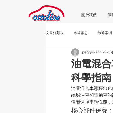
關於我們
服
文章分類表
市場訊息
維修案例
peggywang
2025
車禍處理
新品上市
活動
油電混合
科學指南
油電混合車憑藉出色
統燃油車和電動車的
僅能保障車輛性能，
核心部件保養：