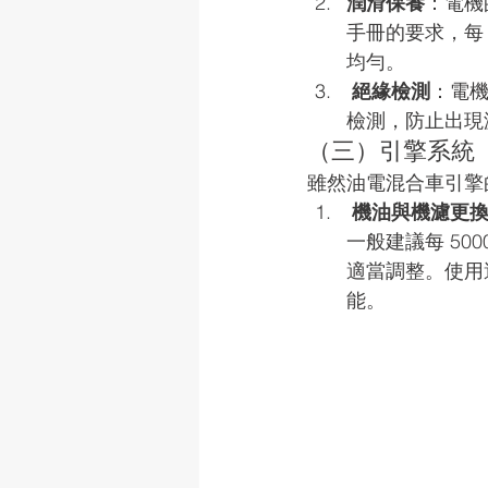
潤滑保養
：電機
手冊的要求，每 
均勻。
絕緣檢測
：電機
檢測，防止出現
（三）引擎系統 
雖然油電混合車引擎
機油與機濾更
一般建議每 500
適當調整。使用
能。