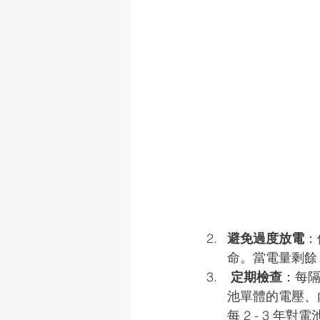
避免過度放電
：
命。當電量剩餘 
定期檢查
：每隔
池單體的電壓、
每 2 - 3 