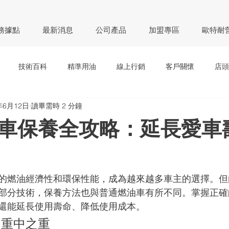
務據點
最新消息
公司產品
加盟專區
歐特耐
技術百科
精準用油
線上行銷
客戶關懷
店頭
年6月12日
讀畢需時 2 分鐘
車保養全攻略：延長愛車
的燃油經濟性和環保性能，成為越來越多車主的選擇。但
部分技術，保養方法也與普通燃油車有所不同。掌握正確
還能延長使用壽命、降低使用成本。
重中之重 