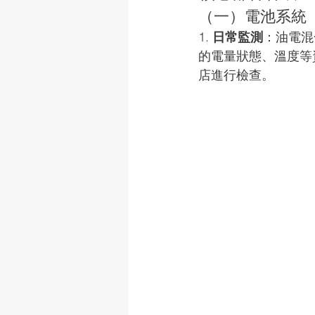
（一）電池系統 
1. 
日常監測
：油電混
的電量狀態、溫度等
店進行檢查。