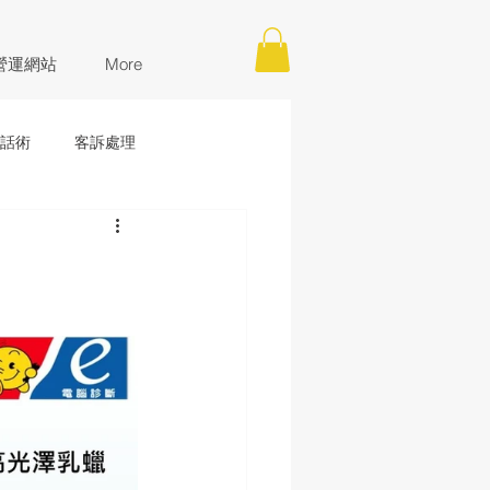
營運網站
More
話術
客訴處理