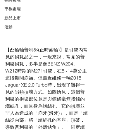
車禍處理
新品上市
活動
【凸輪軸普利盤(正時齒輪)】是引擎內常
見的損耗品之一，一般來說，常見的普
利盤損耗，多半是像BENZ W204、
W212時期的M271引擎，在8~14萬公里
這段期間崩齒。但最近維修一輛2018 
Jaguar XE 2.0 Turbo時，出現了難得一
見的另類損壞方式。如圖所見，這個普
利盤的損壞部位竟是與鍊條毫無接觸的
螺絲孔，而且身為螺絲孔，它的損壞並
非人為造成的「崩牙(滑牙)」，而是「螺
絲從內部」將「螺絲孔的基座」頂破，
導致普利盤的「外殼缺角」、「固定螺