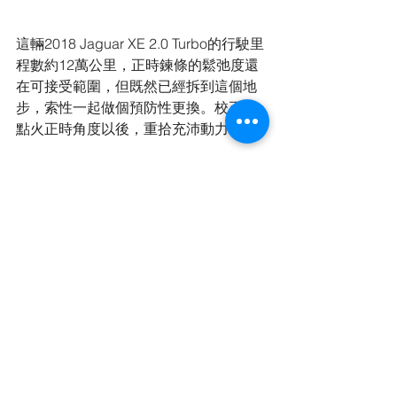
這輛2018 Jaguar XE 2.0 Turbo的行駛里
程數約12萬公里，正時鍊條的鬆弛度還
在可接受範圍，但既然已經拆到這個地
步，索性一起做個預防性更換。校正完
點火正時角度以後，重拾充沛動力。
Jaguar XE
Jaguar XF
正時普利盤
維修案例
查看全部
最新文章