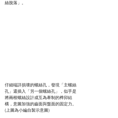
絲脫落」。
仔細端詳損壞的螺絲孔，發現「主螺絲
孔」還插入「另一個螺絲孔」，似乎是
將兩根螺絲設計成互為牽制的榫卯結
構，意圖加強的齒面與盤面的固定力。
(上圖為小編自製示意圖)