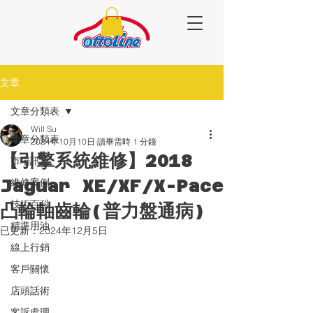
文章
文章分類表
Will Su
文章分類表
2024年10月10日
讀畢需時 1 分鐘
【引擎系統維修】2018
市場訊息
Jaguar XE/XF/X-Pace
維修案例
技術百科
凸輪軸齒輪(普力盤通病)
精準用油
已更新：
2024年12月5日
線上行銷
客戶關懷
店頭話術
客訴處理